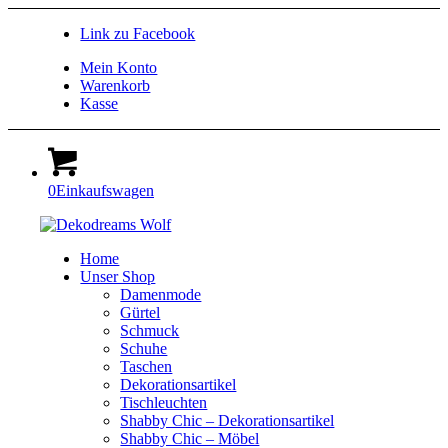
Link zu Facebook
Mein Konto
Warenkorb
Kasse
0
Einkaufswagen
Home
Unser Shop
Damenmode
Gürtel
Schmuck
Schuhe
Taschen
Dekorationsartikel
Tischleuchten
Shabby Chic – Dekorationsartikel
Shabby Chic – Möbel