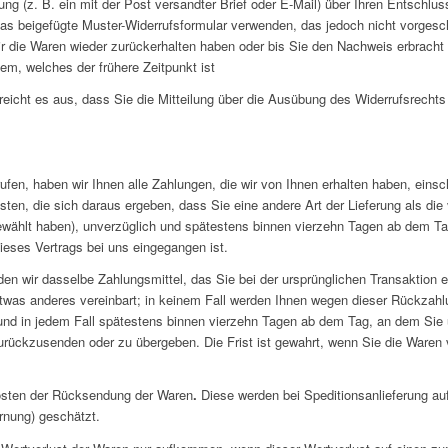
rung (z. B. ein mit der Post versandter Brief oder E-Mail) über Ihren Entschlus
das beigefügte Muster-Widerrufsformular verwenden, das jedoch nicht vorgesch
r die Waren wieder zurückerhalten haben oder bis Sie den Nachweis erbracht
m, welches der frühere Zeitpunkt ist
reicht es aus, dass Sie die Mitteilung über die Ausübung des Widerrufsrechts 
fen, haben wir Ihnen alle Zahlungen, die wir von Ihnen erhalten haben, einsch
en, die sich daraus ergeben, dass Sie eine andere Art der Lieferung als di
gewählt haben), unverzüglich und spätestens binnen vierzehn Tagen ab dem T
dieses Vertrags bei uns eingegangen ist.
n wir dasselbe Zahlungsmittel, das Sie bei der ursprünglichen Transaktion e
twas anderes vereinbart; in keinem Fall werden Ihnen wegen dieser Rückzahl
und in jedem Fall spätestens binnen vierzehn Tagen ab dem Tag, an dem Sie 
zurückzusenden oder zu übergeben. Die Frist ist gewahrt, wenn Sie die Waren v
Kosten der Rücksendung der Waren
.
Diese werden bei Speditionsanlieferung au
ernung) geschätzt.